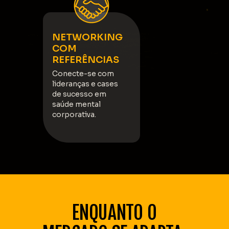
NETWORKING
COM
REFERÊNCIAS
Conecte-se com
lideranças e cases
de sucesso em
saúde mental
corporativa.
ENQUANTO O