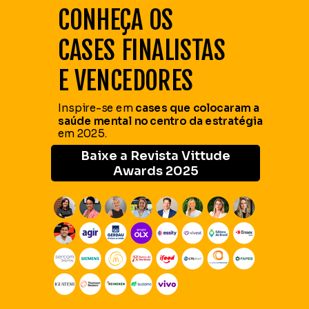
CONHEÇA OS
CASES FINALISTAS
E VENCEDORES
Inspire-se em
cases que colocaram a
saúde mental no centro da estratégia
em 2025.
Baixe a Revista Vittude
Awards 2025